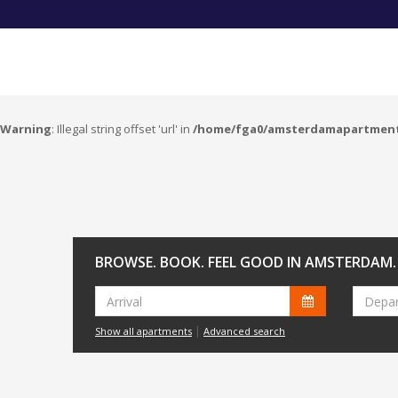
Warning
: Illegal string offset 'url' in
/home/fga0/amsterdamapartment
BROWSE. BOOK. FEEL GOOD IN AMSTERDAM.
|
Show all apartments
Advanced search