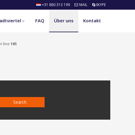
+31 880 313 199
MAIL
SKYPE
adtviertel
FAQ
Über uns
Kontakt
n line
161
Search